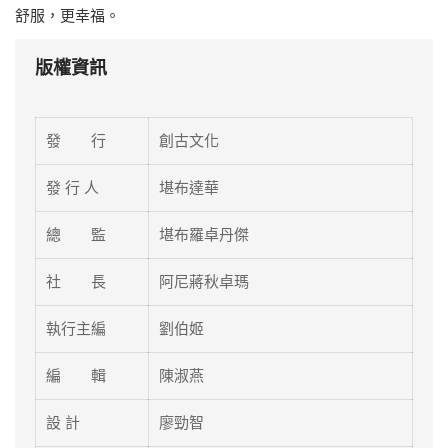
舒服，更幸福。
版權資訊
發 行
創古文化
發 行 人
堪布達華
總 監
堪布羅卓丹傑
社 長
阿尼蔣秋卓瑪
執行主編
劉伯姬
編 輯
陳淑燕
設 計
廖勁智