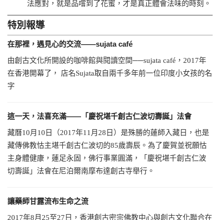
法應對，就是品嚐到了花蜜，才是真正體會法味的時刻。
特別報導
在那裡，遇見心的交流——sujata café
由創古文化所開設的咖啡館與閱讀空間──sujata café，2017年
在香港開幕了， 店名Sujata取自兩千多年前一位印度小女孩的名
字
這一天，法喜充滿——「慶祝堪千創古仁波切壽誕」法會
藏曆10月10日（2017年11月28日）是殊勝的蓮師入藏日，也是
藏傳佛教怙主堪千創古仁波切的85歲壽辰。為了慶賀並祝願怙
主身體健康，蓮足永固，佛行事業圓滿，「慶祝堪千創古仁波
切壽誕」法會在尼泊爾南摩布達創古寺舉行。
讓藥師甘露流布生命之流
2017年8月25至27日，香港創古密宗佛教中心與創古文化聯合在