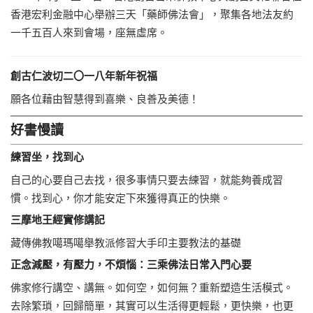
香港宏利金融中心舉辦三天「藥師佛法會」，聚集各地法友約
一千五百人來到會場，座無虛席。
創古仁波切二〇一八年新年祝福
願各位藉由智慧得到喜樂、良善及美德！
好書慢讀
練習坐，找到心
自己的心要自己去找，很多事情只要去練習，就能夠養成習
慣。找到心，你才能安定下來獲得真正的快樂。
三摩地王經實修講記
藏傳佛教噶瑪噶舉教派修習大手印主要教法的基礎
正念減壓，有壓力，不煩惱：三乘佛法日常入門心要
佛家修行講空、講無。如何空，如何無？重新塑造生活模式。
去除繁瑣，回歸簡單，其實可以生活得更輕鬆，更快樂，也更