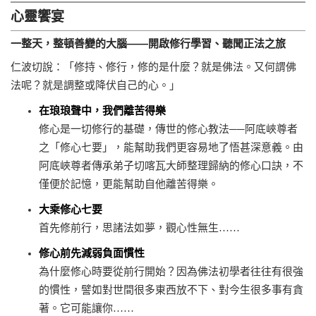
心靈饗宴
一整天，整頓善變的大腦——開啟修行學習、聽聞正法之旅
仁波切說：「修持、修行，修的是什麼？就是佛法。又何謂佛
法呢？就是調整或降伏自己的心。」
在琅琅聲中，我們離苦得樂
修心是一切修行的基礎，傳世的修心教法──阿底峽尊者
之「修心七要」，能幫助我們更容易地了悟甚深意義。由
阿底峽尊者傳承弟子切喀瓦大師整理歸納的修心口訣，不
僅便於記憶，更能幫助自他離苦得樂。
大乘修心七要
首先修前行，思諸法如夢，觀心性無生……
修心前先減弱負面慣性
為什麼修心時要從前行開始？因為佛法初學者往往有很強
的慣性，譬如對世間很多東西放不下、對今生很多事有貪
著。它可能讓你……