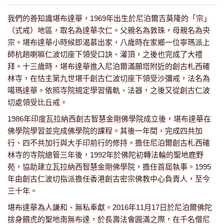
我們的善知識堪布達華，1969年出生於尼泊爾吉莫隆的「宗」
（式戒）地區，取名為達華次仁。父親名為敦珠，母親名為央
宗。堪布達華小時候即渴慕出家，八歲時在家鄉一位寧瑪派上
師杭趟喇嘛仁波切座下領受口訣、灌頂，之後也完成了大禮
拜。十三歲時，堪布達華進入尼泊爾滿願塔附近的創古札西確
林寺，在怙主第九世堪千創古仁波切座下領受沙彌戒，法名為
噶瑪達華。依照寺院規定學習儀軌、法器，之後又從創古仁波
切處領受比丘戒。
1986年印度瓦拉納西創古智慧金剛佛學院成立後，堪布達華在
佛學院學習並完成佛學院的課程。其後一年間，完成四共加
行、四不共加行與大手印前行的修持。擔任尼泊爾創古札西確
林寺的寺院總管三年後，1992年於佛陀初轉法輪的聖地鹿野
苑，協助建立瓦拉納西智慧金剛佛學院，擔任首屆執事。1995
年由創古仁波切指派擔任香港創古密宗佛教中心負責人，至今
三十年。
堪布達華為人謙和、無私奉獻。2016年11月17日於尼泊爾佛陀
捨身餵虎的聖地南無布達，於長壽法會圓滿之際，在千名僧尼