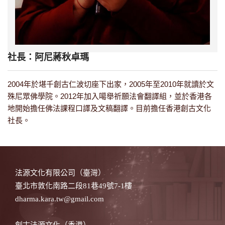
社長：阿尼蔣秋卓瑪
2004年於堪千創古仁波切座下出家，2005年至2010年就讀於文
殊尼眾佛學院。2012年加入噶舉祈願法會翻譯組，並於香港各
地開始擔任佛法課程口譯及文稿翻譯。目前擔任香港創古文化
社長。
法源文化有限公司（臺灣）
臺北市敦化南路二段81巷49號7-1樓
dharma.kara.tw@gmail.com
創古法源文化（香港）