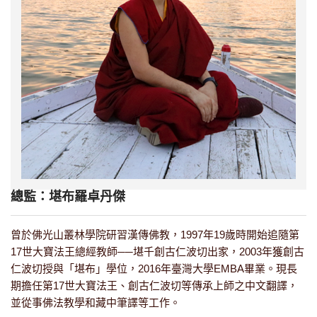
總監：堪布羅卓丹傑
曾於佛光山叢林學院研習漢傳佛教，1997年19歲時開始追隨第
17世大寶法王總經教師──堪千創古仁波切出家，2003年獲創古
仁波切授與「堪布」學位，2016年臺灣大學EMBA畢業。現長
期擔任第17世大寶法王、創古仁波切等傳承上師之中文翻譯，
並從事佛法教學和藏中筆譯等工作。