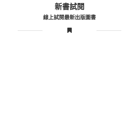
新書試閱
線上試閱最新出版圖書
000
法源文化有限公司（臺灣）
臺北市敦化南路二段81巷49號7-1樓
dharma.kara.tw@gmail.com