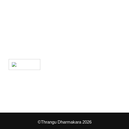
創古法源文化（香港）
香港九龍觀塘成業街11-13號華成工商中心9樓907室
dharmahk.info@gmail.com
TG
©Thrangu Dharmakara 2026