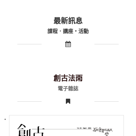
最新訊息
課程．講座・活動
創古法雨
電子雜誌