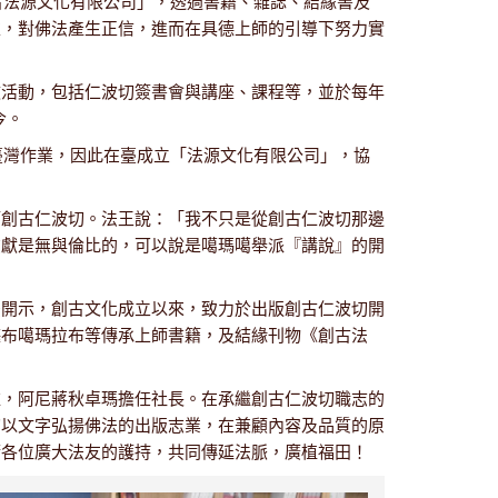
創古法源文化有限公司」，透過書籍、雜誌、結緣書及
惟，對佛法產生正信，進而在具德上師的引導下努力實
教活動，包括仁波切簽書會與講座、課程等，並於每年
今。
在臺灣作業，因此在臺成立「法源文化有限公司」，協
師創古仁波切。法王說：「我不只是從創古仁波切那邊
貢獻是無與倫比的，可以說是噶瑪噶舉派『講說』的開
法開示，創古文化成立以來，致力於出版創古仁波切開
堪布噶瑪拉布等傳承上師書籍，及結緣刊物《創古法
監，阿尼蔣秋卓瑪擔任社長。在承繼創古仁波切職志的
切以文字弘揚佛法的出版志業，在兼顧內容及品質的原
請各位廣大法友的護持，共同傳延法脈，廣植福田！