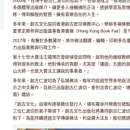
2009年，在堪千創古仁波切的發起下，在香港成立「香港
多媒體等出版媒介，讓更多人接觸佛陀正法，透過學習及思
修，得到解脫的智慧，擁有喜樂自在的人生。
多年來，創古文化協同香港創古密宗佛教中心，舉辦多場佛
夏季定期參與出版盛事香港書展（Hong Kong Book Fair）至
2017年，有鑒於多數藏中、英中佛法翻譯、編輯、印刷多
力出版業務與行政工作。
第十七世大寶法王噶瑪巴曾經接受訪問時，談到他的總經教
得到很多的教法，他對傳承的貢獻，尤其是『講說』方面的
山大師，也是大寶法王講說的事業者。」
多年來，創古仁波切為了弘揚佛法，每年均巡迴世界各地說
示之中文著作，目前已出版創古仁波切、查列洽貢仁波切、
雨》雜誌。
「創古文化」由堪布達華擔任發行人，堪布羅卓丹傑擔任總
三位仁波切的弟子帶領下，創古文化出版社將秉持創古仁波
則下，為能持續透過文字傳揚佛法，利益廣大法友，殷切懇