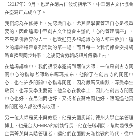
（2017年）9月，也是在創古仁波切指示下，中華創古文化協會
在臺灣正式成立了。
我們認為在修持上，先認識自心，尤其是學習管理自心是很重
要的，因此這場中華創古文化協會主辦的「心的管理講座」，
不只是佛教界的人士，也歡迎更多想認識心的人都來參加。這
次的講座將是系列活動的第一場，而且每一次我們都會安排網
路直播與同步錄影，之後更會剪輯成短片傳播出去。
在這場講座中，我們很榮幸邀請到兩位大師，一位是創古寺閉
關中心的指導老師堪布噶瑪拉布，他除了在創古寺的閉關中
心，也在許多閉關中心指導閉關，因為嚴厲又幽默，深受學生
敬畏，也深受學生愛戴。他全心在教學上，因此在創古寺閉關
中心也好，在尼泊爾也好，又或者在蘇格蘭也好，跟隨過他實
修閉關的人都說很有收穫。
另一位大師是黃崇興教授，他是美國奧斯汀德州大學企業管理
博士，也是台大EMBA的前執行長。他在任職期間，幫助過很多
企業菁英與高階管理者，讓他們在面對充滿挑戰的時代，從中