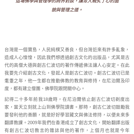
這場佛學與管理學的跨界對談，讓眾人親炙了心的面
貌與管理之道。
台灣是一個寶島，人民純樸又善良，但台灣近來有許多亂象，
造成人心惶惶，因此我們想透過創古文化的出版品，尤其是古
代的高僧大德與創古仁波切的著作傳遞佛法讓人心安定。在此
我要先介紹創古文化，發起人是創古仁波切。創古仁波切已是
耄耋之年，他一生都在推動佛教的教育與修持，在尼泊爾及印
度，都有建立僧團、佛學院跟閉關中心。
記得二十多年前我18歲時，在尼泊爾依止創古仁波切剃度出
家，當天立刻就上山到佛學院讀書。那時，創古仁波切鼓勵我
要發利他的善願，就是好好學習藏文與佛法修持，以便未來多
翻譯教課。2009年我們在香港成立了創古文化，開始翻譯出版
有創古仁波切教言的雜誌與他的著作，上個月也就是今年