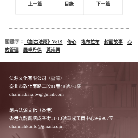
上一篇
目錄
下一篇
關鍵字：
《創古法雨》Vol.9
修心
堪布拉布
封面故事
心
的管理
羅卓丹傑
黃崇興
法源文化有限公司（臺灣）
臺北市敦化南路二段81巷49號7-1樓
dharma.kara.tw@gmail.com
創古法源文化（香港）
香港九龍觀塘成業街11-13號華成工商中心9樓907室
dharmahk.info@gmail.com