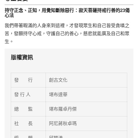
持守正念、正知，用覺知斷除惡行：寂天菩薩持戒行善的23偈
心法
我們帶著暇滿的人身來到這裡，才發現眾生和自己皆受貪嗔之
苦，發願持守心戒，守護自己的善心，慈悲就能廣及自己和眾
生。
版權資訊
發 行
創古文化
發 行 人
堪布達華
總 監
堪布羅卓丹傑
社 長
阿尼蔣秋卓瑪