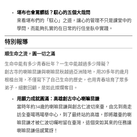
堪布也會罵髒話？馭心的五個大哉問
來看堪布們的「馭心」之道，讓心的管理不只是課堂中的
學問，而能夠扎實的在日常的行住坐臥中實踐。
特別報導
順生命之流，圓一切之滿
生命中能有多少青春壯年？一生中能越過多少障礙？
創古寺的喇嘛昆謙與喇嘛昆秋越過亞洲陸地，用20多年的歲月
根植台灣，不僅寫下了自己生命的歷史，也用青春培育了眾多
弟子，細數回顧，是如此燦爛奪目。
用願力成就圓滿：高雄創古中心喇嘛昆謙
當時年約34歲的喇嘛昆謙與創古仁波切來臺，由北到南走
訪全臺噶瑪噶舉中心，到了最終站的高雄，即將離臺的喇
嘛昆謙才被仁波切囑咐留在臺灣，這個突如其來的任務讓
喇嘛昆謙倍感驚訝！