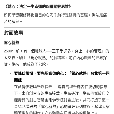
《轉心：決定一生幸運的四種關鍵思惟》
如何學習觀修轉化自己的心呢？前行是修持的基礎，佛法是痛
苦的解藥。
封面故事
駕心就熟
2500年前，有一個地球人──王子悉達多，穿上「心的管理」的
太空衣，騎上「駕心就熟」的腳踏車，前往內心廣袤的世界探
險，後來，他成為了佛陀。
要降伏煩惱，要先認識你的心：「駕心就熟」台北第一期
開課
在藏傳佛教噶舉派長老──尊貴的堪千創古仁波切的指導
下，來自創古寺的堪布達華、堪布確涅、堪布丹傑於印度
鹿野苑的創古智慧金剛佛學院討論之後，共同打造了這一
套3年3階段的「駕心就熟」心的管理系列課程，希望大家
跟隨佛陀的腳步，安心騎乘在認識自心的道路上。