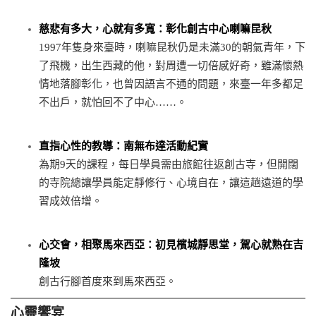
慈悲有多大，心就有多寬：彰化創古中心喇嘛昆秋
1997年隻身來臺時，喇嘛昆秋仍是未滿30的朝氣青年，下
了飛機，出生西藏的他，對周遭一切倍感好奇，雖滿懷熱
情地落腳彰化，也曾因語言不通的問題，來臺一年多都足
不出戶，就怕回不了中心……。
直指心性的教導：南無布達活動紀實
為期9天的課程，每日學員需由旅館往返創古寺，但開闊
的寺院總讓學員能定靜修行、心境自在，讓這趟遠道的學
習成效倍增。
心交會，相聚馬來西亞：初見檳城靜思堂，駕心就熟在吉
隆坡
創古行腳首度來到馬來西亞。
心靈饗宴