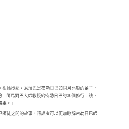
。根據授記，惹瓊巴是密勒日巴如同月亮般的弟子，
上師馬爾巴大師教授給密勒日巴的30個修行口訣，
結果。」
巴師徒之間的故事，讓讀者可以更加瞭解密勒日巴師