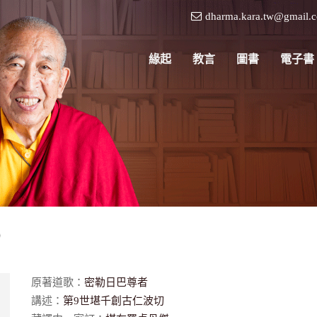
dharma.kara.tw@gmail.
緣起
教言
圖書
電子書
）
原著道歌：
密勒日巴尊者
講述：
第9世堪千創古仁波切