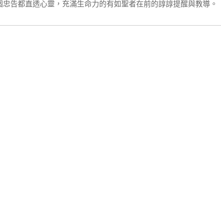
個忠告都直透心靈，充滿生命力的有如聖者在前的諄諄提醒與教導。
室