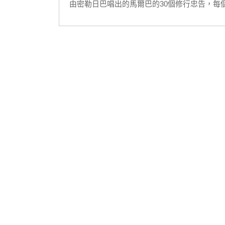
由密勒日巴唱出的馬爾巴的30個修行忠告，每
法源文化有限公司（臺灣）
臺北市敦化南路二段81巷49號7-1樓
dharma.kara.tw@gmail.com
創古法源文化（香港）
香港九龍觀塘成業街11-13號華成工商中心9樓907
dharmahk.info@gmail.com
TG