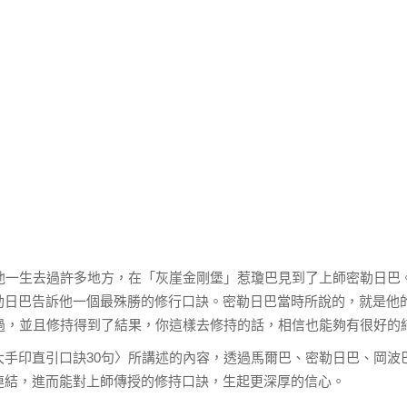
，他一生去過許多地方，在「灰崖金剛堡」惹瓊巴見到了上師密勒日巴
勒日巴告訴他一個最殊勝的修行口訣。密勒日巴當時所說的，就是他的
過，並且修持得到了結果，你這樣去修持的話，相信也能夠有很好的
大手印直引口訣30句〉所講述的內容，透過馬爾巴、密勒日巴、岡波
連結，進而能對上師傳授的修持口訣，生起更深厚的信心。