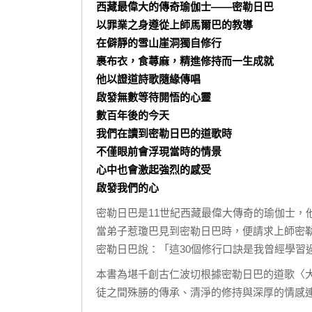
西藏最偉大的傳奇瑜伽士——密勒日巴
以罪業之身遵從上師馬爾巴的教導
在僻靜的雪山崖洞獨自修行
裹布衣，食蕁麻，精進修持而一生成就
他以證道詩歌隨緣傳唱
啟發無數等待開悟的心靈
數百年後的今天
我們在讀到密勒日巴的道歌時
不僅眼前會浮現當時的情景
心中也會激起強烈的感受
啟發我們的心
密勒日巴是11世紀西藏最偉大傳奇的瑜伽士
當弟子惹瓊巴見到密勒日巴時，便請求上師密
密勒日巴說：「這30個修行口訣是我曾經學習
本書為堪千創古仁波切根據密勒日巴的道歌〈
徒之間殊勝的傳承、清淨的修持與深厚的情感