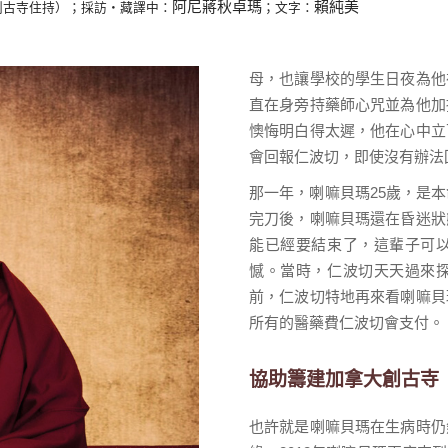
阿尼蔣秋卓瑪
賴純美
創古寺住持）；採訪‧藏譯中：
；文字：
母，也讓學校的學生日夜為他
直在身旁持藥師心咒並為他加
懊悔明白得太遲，他在心中立
會回報仁波切，即使沒有辦法
那一年，喇嘛貝瑪25歲，是
完刀後，喇嘛貝瑪還在昏迷狀
能已經要結束了，這輩子可
憾。當時，仁波切天天過來
前，仁波切特地再來看喇嘛貝
所有的醫藥費仁波切會支付。
協助籌建加拿大創古寺
也許就是喇嘛貝瑪在生病時仍