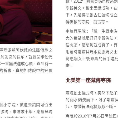
緣。2012年喇嘛貝瑪再度
學習英文，後來因緣成熟，在
下，先是協助創古仁波切成立
傳佛教的寺院—創古寺。
喇嘛貝瑪說：「我一生原本沒
大的希望就是好好學習佛法，
個念頭，沒想到就成真了。有
寧瑪派蓮師伏藏的法脈傳承之
用齋時喇嘛貝瑪跟劉惠娟女士
遇到認識的長輩，就會請求他們
劉惠娟女士後來真的著手進
以一直無法達成心願。直到有一
畫。
的祈求，真的如傳說中的靈驗
北美第一座藏傳寺院
寺院動土儀式時，突然下起了
的雨水傾洩而下，淋了喇嘛
個小寺院，就進去詢問可否出
起，象徵著法雨將源源不斷。
話號碼，事隔數十年，喇嘛貝瑪
寺院於2010年7月25日岡