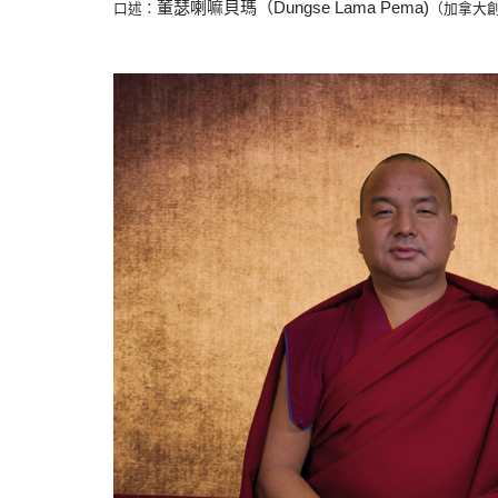
董瑟喇嘛貝瑪（Dungse Lama Pema)
口述：
（加拿大