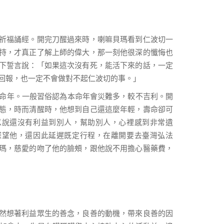
祈福誦經。開完刀醒過來時，喇嘛貝瑪看到仁波切一
持，才真正了解上師的偉大，那一刻他很深的懺悔也
下誓言說：「如果這次沒有死，能活下來的話，一定
回報，也一定不會做對不起仁波切的事。」
本命年。一般習俗認為本命年會災難多，較不吉利。開
態，時而清醒時，他想到自己還這麼年輕，壽命卻可
以說還沒有利益到別人，幫助別人，心裡感到非常遺
探望他，還因此延遲既定行程，在離開要去臺灣弘法
瑪，慈愛的吻了他的臉頰，跟他說不用擔心醫藥費，
然想著利益眾生的善念，良善的動機，帶來良善的因