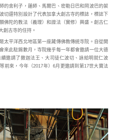
師的舍利子，蓮師、馬爾巴、密勒日巴和岡波巴的袈
波切還特別設計了代表加拿大創古寺的標誌，標誌下
願佛陀的教法（義理）和證法（實修）興盛。創古仁
大創古寺的住持。
是太平洋西北地區第一座藏傳佛教傳統寺院。自從開
會來此駐錫數月，寺院幾乎每一年都會邀請一位大德
陸續邀請了撒迦法王、大司徒仁波切、詠給明就仁波
前來，今年（2017年）6月更邀請到第17世大寶法