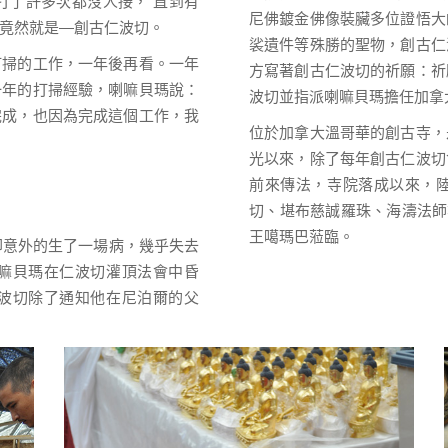
他打了許多次都沒人接， 直到有
尼佛鍍金佛像裝臟多位證悟大
竟然就是—創古仁波切。
裟遺件等殊勝的聖物，創古仁
打掃的工作，一年後再看。一年
方寫著創古仁波切的祈願：祈
一年的打掃經驗，喇嘛貝瑪說：
波切並指派喇嘛貝瑪擔任加拿
完成，也因為完成這個工作，我
位於加拿大溫哥華的創古寺，
光以來，除了每年創古仁波切
前來傳法，寺院落成以來，
切、堪布慈誠羅珠、海濤法師等
王噶瑪巴蒞臨。
卻意外的生了一場病，幾乎失去
嘛貝瑪在仁波切灌頂法會中昏
波切除了通知他在尼泊爾的父