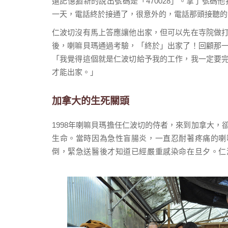
還記憶猶新的說出號碼是「470028」。拿了號碼
一天，電話終於接通了，很意外的，電話那頭接聽的
仁波切沒有馬上答應讓他出家，但可以先在寺院做
後，喇嘛貝瑪通過考驗，「終於」出家了！回顧那
「我覺得這個就是仁波切給予我的工作，我一定要
才能出家。」
加拿大的生死關頭
1998年喇嘛貝瑪擔任仁波切的侍者，來到加拿大，
生命。當時因為急性盲腸炎，一直忍耐著疼痛的喇
倒，緊急送醫後才知道已經嚴重感染命在旦夕。仁