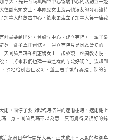
來到加拿大，先是在噶瑪噶舉中心協助中心的活動並一邊
大德劉惠娟女士、李佩雯女士及其他法友的發心護持
了加拿大的創古中心，後來更建立了加拿大第一座藏
有計畫要到國外，會設立中心、建立寺院。一輩子最
能夠一輩子真正實修。」建立寺院只是因為當初的一
一天喇嘛貝瑪和劉惠娟女士一起參觀一座顯教寺院，
說：「將來我們也建一座這樣的寺院好嗎？」沒想到
行，捐地給創古仁波切，並且著手進行籌建寺院的計
大雨，雨停了要收起臨時搭建的遮雨棚時，遮雨棚上
貝瑪一身。喇嘛貝瑪不以為意，反而覺得是很好的緣
波巴成道紀念日舉行開光大典、正式啟用。大殿的釋迦牟