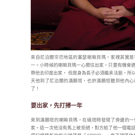
來自尼泊爾宗巴地區的董瑟喇嘛貝瑪，家裡其實是
一。小時候的喇嘛貝瑪一心嚮往出家，只要有機會
帶他去印度出家， 但是身為長子必須繼承法脈，所
天他到了尼泊爾的滿願塔，也許滿願塔聽到他內心
了！
要出家，先打掃一年
來到滿願塔的喇嘛貝瑪，在繞塔時發現了旁邊的一
家。這一次他沒有馬上被拒絕，對方給了他一個電