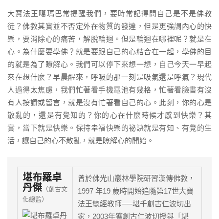
大寶法王噶瑪巴常提醒我們，要時常記得問自己是不是佛教
徒？佛教其實並不否定外在物質的發達，但是更強調內心的快
樂，要消除心的痛苦，解脫輪迴。但是輪迴在哪裡呢？就是在
心。為什麼要學佛？就是要跟自己的心結合在一起，學佛的目
的就是為了瞭解心。我們可以停下來想一想，自己今天一早起
來在想什麼？早晨醒來，呼吸的那一刻是吸氣還是呼氣？現代
人過得太焦慮，我們忙著看手機電池有幾格，忙著看臉書有沒
有人按讚或留言，就是沒有忙著看自己的心。此刻，你的心是
散亂的，還是有覺知的？你的心在什麼時候才感到快樂？其
實，當下就是快樂。保持幸福快樂的祕訣就是有知、有覺的生
活，讓自己的心不散亂，就是瞭解心的開始。
堪布羅卓
曾於佛光山叢林學院研習漢傳佛教，
丹傑
（創古文
1997 年19 歲時開始追隨第17世大寶
化總監）
法王總經教師──堪千創古仁波切出
家，2003年獲創古仁波切授與「堪