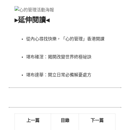
▸延伸閱讀◂
從內心尋找快樂，「心的管理」香港開課
堪布確涅：揭開改變世界終極祕訣
堪布達華：開立日常必備解憂處方
上一篇
目錄
下一篇