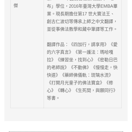
布」學位，2016年臺灣大學EMBA畢
業。現長期擔任第17 世大寶法王、
創古仁波切等傳承上師之中文翻譯，
並從事佛法教學和藏中筆譯等工作。
翻譯作品：《四加行，請享用》《愛
的六字真言》《第一護法：瑪哈嘎
拉》《練習坐，找到心》《密勒日巴
的老師說》《不動佛》《慢慢走，快
快道》《藥師佛儀軌：琉璃水流》
《打開月光童子的佛法寶盒》《修
心》《轉心》《生死間，與願同行》
等書。