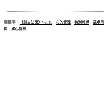
關鍵字：
《創古法雨》Vol.11
心的管理
特別報導
羅卓丹
傑
駕心就熟
法源文化有限公司（臺灣）
臺北市敦化南路二段81巷49號7-1樓
dharma.kara.tw@gmail.com
創古法源文化（香港）
香港九龍觀塘成業街11-13號華成工商中心9樓907室
dharmahk.info@gmail.com
TG