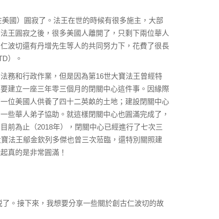
王（在美國）圓寂了。法王在世的時候有很多施主，大部
；法王圓寂之後，很多美國人離開了，只剩下兩位華人
多仁波切還有丹增先生等人的共同努力下，花費了很長
TD）。
法務和行政作業，但是因為第16世大寶法王曾經特
著要建立一座三年零三個月的閉關中心這件事。因緣際
有一位美國人供養了四十二英畝的土地；建設閉關中心
的一些華人弟子協助。就這樣閉關中心也圓滿完成了，
目前為止（2018年），閉關中心已經進行了七次三
大寶法王鄔金欽列多傑也曾三次蒞臨，還特別關照建
緣起真的是非常圓滿！
多説了。接下來，我想要分享一些關於創古仁波切的故