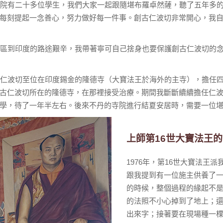
學院有二十多位學生，我們大家一起跟隨堪布羅卓然薩，聽了五年多的
每刻提起一念善心，努力做好每一件事。創古仁波切非常開心，我
藏區到印度的路途艱辛，我帶著寧可自己捨身也要保護創古仁波切的
古仁波切至位在印度錫金的隆德寺（大寶法王於海外的主寺），擔任
古仁波切所在的隆德寺，在那裡接受治療。期間我斷斷續續擔任仁
學，待了一年半左右。後來不丹的寺院進行結夏安居時，需要一位
上師第16世大寶法王
1976年，第16世大寶法王
跟我提到有一位施主供養了
的時候，整個過程的緣起不
的法照不小心掉到了地上；
出來字；接著要在現場種一