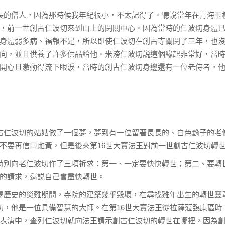
長的僧人，因為那時候我年紀很小，不太記得了。聽說當年在青海玉
，前一世創古仁波切來到山上的閉關中心。因為當時的仁波切身體
身體弱多病、福報不足，所以即使仁波切在創古寺關閉了三年，也
向，並且供養了許多供品給他。米滂仁波切説這個緣起非常好，當
開心且激動得流下眼淚，當時的創古仁波切身邊還有一位老侍者，
古仁波切的姑姑做了一個夢，夢到有一位留著長長的、白色鬍子的老
不要再信口雌黃，但是後來第16世大寶法王對前一世創古仁波切轉
特別向老仁波切作了三項祈求：第一、一定要快快轉世；第二、要轉
的請求，還説自己會盡快轉世。
處歷史的災難期間，寺院的建築幾乎毀壞，在尋找雞年出生的轉世靈
切，他是一位具備智慧的大師。在第16世大寶法王從拉薩蒞臨康區
表演中，查列仁波切就向法王請示創古仁波切的轉世在哪裡，因為