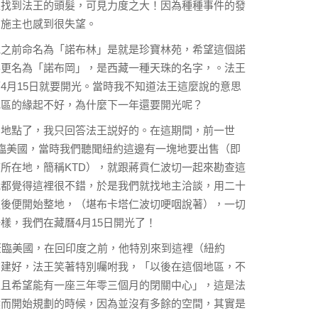
上找到法王的頭髮，可見力度之大！因為種種事件的發
，施主也感到很失望。
他之前命名為「諾布林」是就是珍寶林苑，希望這個諾
要更名為「諾布岡」，是西藏一種天珠的名字，。法王
4月15日就要開光。當時我不知道法王這麼說的意思
地區的緣起不好，為什麼下一年還要開光呢？
的地點了，我只回答法王説好的。在這期間，前一世
臨美國，當時我們聽聞紐約這邊有一塊地要出售（即
所在地，簡稱KTD），就跟蔣貢仁波切一起來勘查這
我都覺得這裡很不錯，於是我們就找地主洽談，用二十
之後便開始整地，（堪布卡塔仁波切哽咽說著），一切
樣，我們在藏曆4月15日開光了！
蒞臨美國，在回印度之前，他特別來到這裡（紐約
有建好，法王笑著特別囑咐我，「以後在這個地區，不
並且希望能有一座三年零三個月的閉關中心」，這是法
然而開始規劃的時候，因為並沒有多餘的空間，其實是