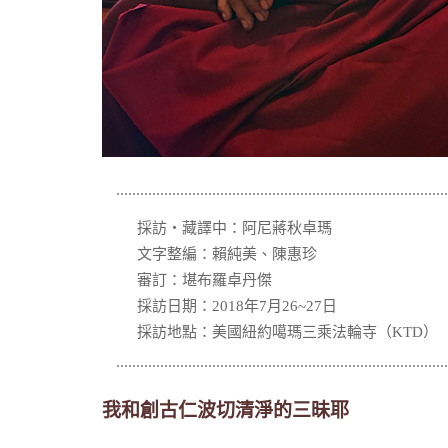
採訪‧藏譯中：阿尼蔣秋卓瑪
文字整編：賴純美、陳惠珍
審訂：堪布羅卓丹傑
採訪日期：2018年7月26~27日
採訪地點：美國紐約噶瑪三乘法輪寺（KTD）
我和創古仁波切清淨的三昧耶