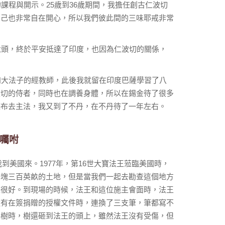
課程與開示。25歲到36歲期間，我擔任創古仁波切
自己也非常自在開心，所以我們彼此間的三味耶戒非常
念頭，終於平安抵達了印度，也因為仁波切的關係，
四大法子的經教師，此後我就留在印度巴薩學習了八
波切的侍者，同時也在調養身體，所以在錫金待了很多
堪布去主法，我又到了不丹，在不丹待了一年左右。
的囑咐
派我到美國來。1977年，第16世大寶法王蒞臨美國時，
一塊三百英畝的土地，但是當我們一起去勘查這個地方
是很好。到現場的時候，法王和這位施主會面時，法王
還有在簽捐贈的授權文件時，連換了三支筆，筆都寫不
棵樹時，樹還砸到法王的頭上，雖然法王沒有受傷，但