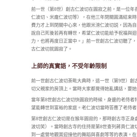
前一世（第8世）創古仁波切在圓寂之前，是一位年
仁波切、米龐仁波切等），在他三年閉關圓滿結束時
費力才上到閉關中心來，他跟米滂仁波切説，因為自
說自己死後若再有轉世，希望仁波切能給予祝福與迴
力，也將再度日正當中。」前一世創古仁波切聽了，
古仁波切就圓寂了。
上師的真實語，不受年齡限制
前一世創古仁波切荼毗大典時，這一世（第9世）創
切父親家的房頂上。當時大家都覺得她亂講話，要她
當年第8世創古仁波切快圓寂的時候，身邊的老侍者
望能轉世到富裕的家庭。老仁波切當時答應了老侍者
第8世創古仁波切是在猴年圓寂的，那時創古寺正身
波切笑）。當時創古寺的住持是第8世查列蔣貢仁波
到一處營地觀賞迎接他的舞蹈與喜劇等等的表演。在