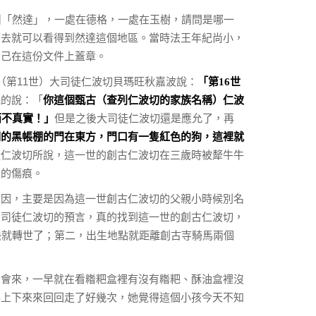
叫「然達」，一處在德格，一處在玉樹，請問是哪一
望去就可以看得到然達這個地區。當時法王年紀尚小，
自己在這份文件上蓋章。
（第11世）大司徒仁波切貝瑪旺秋嘉波說：
「第16世
氣的說：「
你這個甄古（查列仁波切的家族名稱）仁波
但是之後大司徒仁波切還是應允了，再
而不真實！」
們的黑帳棚的門在東方，門口有一隻紅色的狗，這裡就
徒仁波切所說，這一世的創古仁波切在三歲時被犛牛牛
上的傷痕。
原因，主要是因為這一世創古仁波切的父親小時候別名
大司徒仁波切的預言，真的找到這一世的創古仁波切，
快就轉世了；第二，出生地點就距離創古寺騎馬兩個
們會來，一早就在看糌粑盒裡有沒有糌粑、酥油盒裡沒
梯上下來來回回走了好幾次，她覺得這個小孩今天不知