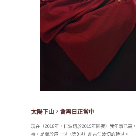
太陽下山，會再日正當中
現在（2018年，仁波切於2019年圓寂）我年事
事，是關於這一世（第9世）創古仁波切的轉世。