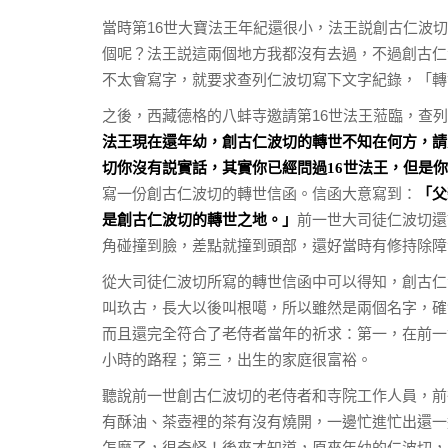
當時第16世大寶法王年紀還很小，法王説創古仁波
個呢？法王説這兩個地方我都沒有去過，不過創古仁
不太會寫字，就要求查列仁波切寫下文字紀錄，「轉
之後，西藏德格的八蚌寺邀請第16世法王蒞臨，查
法王現在還年幼，創古仁波切的轉世不知在何方，請
切你沒有説實話，其實你已經問過16世法王，但是
寫一份創古仁波切的轉世信函。信函大意寫到：
「父
前一世大司徒仁波切還
是創古仁波切的轉世之地。」
角碰撞到臉，差點就撞到頭部，還好當時有修持除障
從大司徒仁波切所寫的轉世信函中可以得知，創古仁
叫玖古，長大以後叫根噶，所以雖然是兩個名字，確
而且還完全符合了老侍者當年的祈求：第一，在前一
小時的路程；第三，出生的家庭很富裕。
聽說前一世創古仁波切的老侍者和寺院工作人員，前
有酥油、茶壺裡的茶有沒有燒開，一邊忙進忙出還一
怎麼了，很奇怪！後來才知道，原來年幼的仁波切，