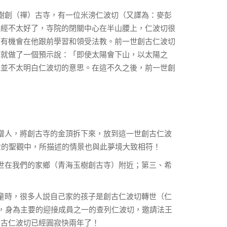
樹創（禪）古寺，有一位米滂仁波切（又譯為：麥彭
已經不太好了，寺院的閉關中心在半山腰上，仁波切很
沒有機會在他跟前學習和領受法教。前一世創古仁波切
時就做了一個預示說：「即使太陽會下山，以太陽之
他並不太明白仁波切的意思。在這不久之後，前一世創
僧人，將創古寺的金頂拆下來，放到這一世創古仁波
世的聖觀中，所描述的情景也與此夢境大致相符！
世在我們的家鄉（青海玉樹創古寺）附近；第三、希
童時，很多人説自己家的孩子是創古仁波切轉世（仁
時，身為主要的迎接成員之一的查列仁波切，邀請法王
創古仁波切已經圓寂快兩年了！