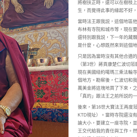
將樹扶正時，還可以在樹枝
生，而覺得此事的緣起不好
當時法王跟我説，這個地區
布林有寺院和城市等，現在
還特別跟我説，下一年的藏曆
是什麼，心想既然來到這個
只是因為當時沒有其他合適
（第3世）蔣貢康楚仁波切蒞
現在美國紐約噶瑪三乘法輪寺
個地方。勘察後，仁波切和
萬美金將這塊地買了下來，
「真的」跟法王之前所説的一
後來，第16世大寶法王再度
KTD現址）。當時寺院還沒
論大小，要建立一座寺院，
王交代給我的責任與工作。