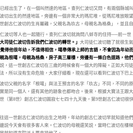
切已經出生了，在一個叫然達的地區。查列仁波切又問，有兩個縣城
波切出生的然達地區，旁邊有一個非常大的瑪尼堆，從瑪尼堆放眼
世創古仁波切的生肖屬雞，父親名為玖古，母親名為格桑」，並且
列仁波切等人也一起隨行。查列仁波切就詢問八蚌寺的住持──前一世
大司徒仁波切聽了就很生
大司徒仁波切告訴我們仁波切的轉世。」
你覺得他很年幼，不值得相信，噶舉傳承上師的言語，不會因為年幼
親為根噶，母親為格桑，房子高三層樓，旁邊有一條白色道路，他
説，這一世創古仁波切在三歲的時候會有一個大的障礙。正如大司
法，所以沒有生命危險，大家仔細看，現在還可以看到仁波切下巴
波切父親的名字「根噶」與法王預言的名字「玖古」不同，不同的
實是同一個人，還有其他的跡象也都吻合。後來，根據大寶法王跟
世（第8世）創古仁波切圓寂七七四十九天後，第9世創古仁波切很
往這一世創古仁波切的出生之地時，年幼的創古仁波切早就知道他
邊説今天會有很多客人來。仁波切的母親還笑説，當時仁波切在樓
早就知道寺院派人要來找他了。