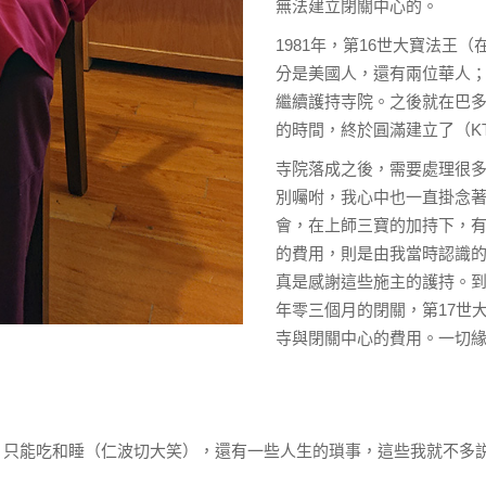
無法建立閉關中心的。
1981年，第16世大寶法
分是美國人，還有兩位華人
繼續護持寺院。之後就在巴
的時間，終於圓滿建立了（K
寺院落成之後，需要處理很多
別囑咐，我心中也一直掛念
會，在上師三寶的加持下，
的費用，則是由我當時認識
真是感謝這些施主的護持。到
年零三個月的閉關，第17世
寺與閉關中心的費用。一切
已高，只能吃和睡（仁波切大笑），還有一些人生的瑣事，這些我就不